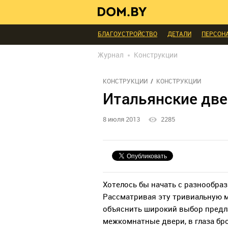
ИНТЕРЬЕР КАК НА КАРТИНКЕ
ТЕНДЕНЦИ
МЫ СПРОСИЛИ
ВЫХОДНЫЕ С ПОЛЬЗОЙ
БЛАГОУСТРОЙСТВО
ДЕТАЛИ
ПЕРСОН
РЕДАКЦИЯ
ТЕЛЕПРОЕКТЫ
ПОПУЛЯРН
Журнал
Конструкции
КОНСТРУКЦИИ
КОНСТРУКЦИИ
Итальянские две
8 июля 2013
2285
Хотелось бы начать с разнообраз
Рассматривая эту тривиальную м
объяснить широкий выбор предл
межкомнатные двери, в глаза бр