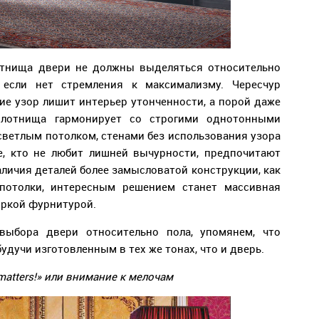
отнища двери не должны выделяться относительно
 если нет стремления к максимализму. Чересчур
е узор лишит интерьер утонченности, а порой даже
полотнища гармонирует со строгими однотонными
светлым потолком, стенами без использования узора
Те, кто не любит лишней вычурности, предпочитают
аличия деталей более замысловатой конструкции, как
потолки, интересным решением станет массивная
яркой фурнитурой.
выбора двери относительно пола, упомянем, что
удучи изготовленным в тех же тонах, что и дверь.
matters
!» или внимание к мелочам