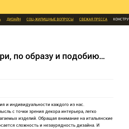
И
ЭКСПЕРТЫ ГОВОРЯТ
ВЫБОР РЕДАКЦИИ
ВЫБОР ДИЗАЙНЕРА
СК
МЕБЕЛЬ
ДЕЛАЙ САМ
СТИЛЬ
ИНТЕРЬЕРЫ
НОВОСТИ
БЫТОВАЯ
А
ДИЗАЙН
СОЦ-ЖИЛИЩНЫЕ ВОПРОСЫ
СВЕЖАЯ ПРЕССА
КОНСТР
ЫЕ ТОВАРЫ
ри, по образу и подобию…
ия и индивидуальности каждого из нас.
ысль с точки зрения декора интерьера, легко
агаемых изделий. Обращая внимание на итальянские
осается сложность и незаурядность дизайна. И