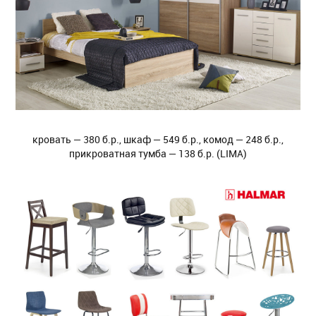
кровать — 380 б.р., шкаф — 549 б.р., комод — 248 б.р.,
прикроватная тумба — 138 б.р. (LIMA)