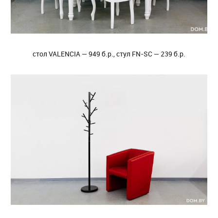
стол VALENCIA — 949 б.р., стул FN-SC — 239 б.р.