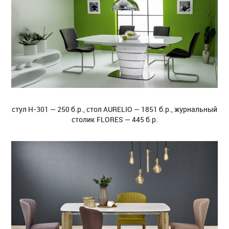
стул H-301 — 250 б.р., стол AURELIO — 1851 б.р., журнальный
столик FLORES — 445 б.р.