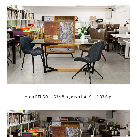
стол CELSO — 634 б.р., стул HALS — 133 б.р.