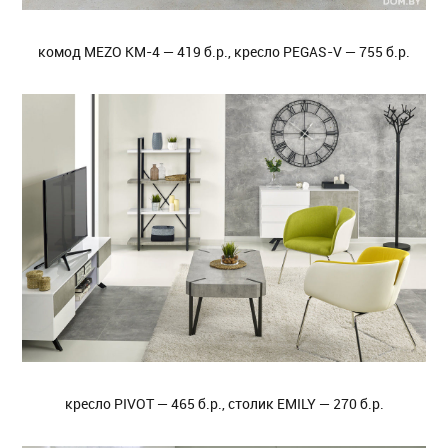
комод MEZO KM-4 — 419 б.р., кресло PEGAS-V — 755 б.р.
кресло PIVOT — 465 б.р., столик EMILY — 270 б.р.