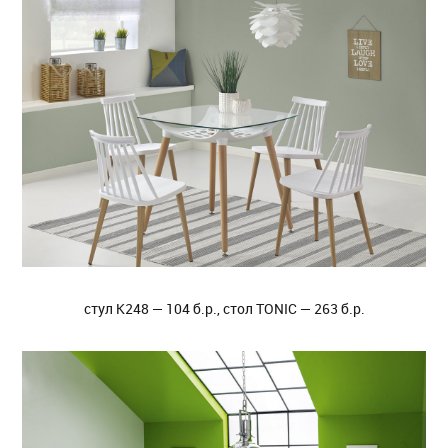
стул K248 — 104 б.р., стол TONIC — 263 б.р.