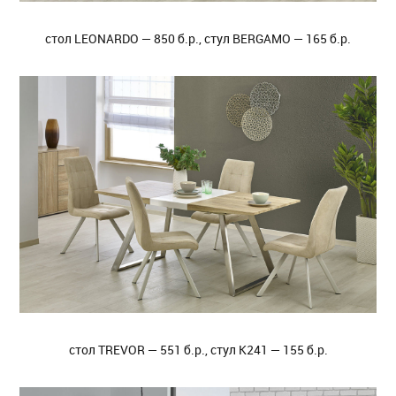
стол LEONARDO — 850 б.р., стул BERGAMO — 165 б.р.
стол TREVOR — 551 б.р., стул K241 — 155 б.р.