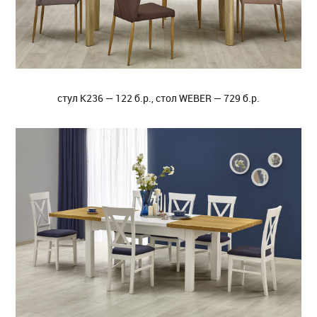
стул K236 — 122 б.р., стол WEBER — 729 б.р.