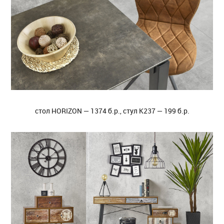
стол HORIZON — 1374 б.р., стул K237 — 199 б.р.