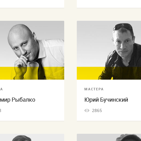
РА
МАСТЕРА
мир Рыбалко
Юрий Бучинский
8
2865