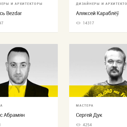
НЕРЫ И АРХИТЕКТОРЫ
ДИЗАЙНЕРЫ И АРХИТЕКТ
сь Bezdar
Аляксей Караблёў
97
14317
РА
МАСТЕРА
с Абрамян
Сергей Дук
1
4254