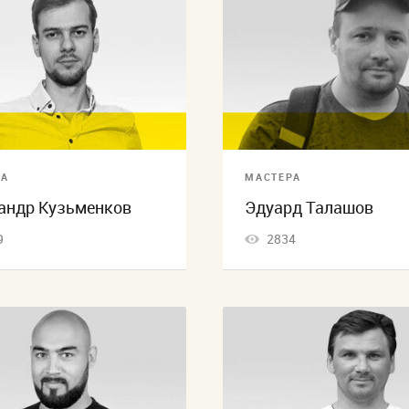
РА
МАСТЕРА
андр Кузьменков
Эдуард Талашов
9
2834