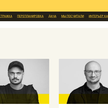
ЕТРАЖКА
ПЕРЕПЛАНИРОВКА
ДАЧА
МЫ ПОСЧИТАЛИ
ИНТЕРЬЕР КА
СКИДКИ И АКЦИИ
МЫ СПРОСИЛИ
ВЫХОДНЫЕ С ПОЛЬЗОЙ
МЕБЕЛЬ
ПЕРСОНА
ДИЗАЙН
СОЦ-ЖИЛИЩНЫЕ ВОПРОСЫ
СВЕЖАЯ ПРЕССА