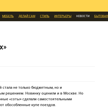
КОМНАТЫ
МАЛОМЕТРАЖКА
ПЕРЕПЛАНИРОВКА
ДАЧА
МЫ ПОС
И
ЭКСПЕРТЫ ГОВОРЯТ
ВЫБОР РЕДАКЦИИ
ВЫБОР ДИЗАЙНЕРА
СК
МЕБЕЛЬ
ДЕЛАЙ САМ
СТИЛЬ
ИНТЕРЬЕРЫ
НОВОСТИ
БЫТОВАЯ
А
ДИЗАЙН
СОЦ-ЖИЛИЩНЫЕ ВОПРОСЫ
СВЕЖАЯ ПРЕССА
КОНСТР
ЫЕ ТОВАРЫ
х»
й стала не только бюджетным, но и
м решением. Новинку оценили и в Москве. Но
очные «соты» сделали самостоятельными
ют обособленные купе поездов.