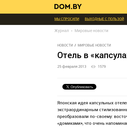
В ГОСТЯХ
ДИАЛОГ
ПРОФИ БЕЛАРУСИ
ИНТЕРЬЕР КАК НА КАРТИНКЕ
ТЕНДЕНЦИ
МЫ СПРОСИЛИ
ВЫХОДНЫЕ С ПОЛЬЗОЙ
БЛАГОУСТРОЙСТВО
ДЕТАЛИ
ПЕРСОН
Журнал
Мировые новости
РЕДАКЦИЯ
ТЕЛЕПРОЕКТЫ
ПОПУЛЯРН
НОВОСТИ
МИРОВЫЕ НОВОСТИ
Отель в «капсула
25 февраля 2013
1579
Японская идея капсульных отеле
экстраординарным стилизованны
преобразовали по-своему: вост
«домиками», что очень напомина