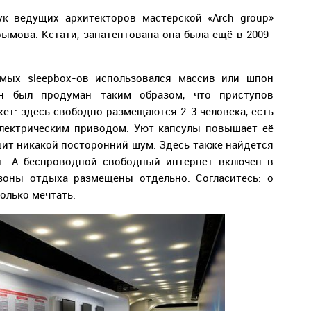
ук ведущих архитекторов мастерской «Arch group»
ымова. Кстати, запатентована она была ещё в 2009-
мых sleepbox-ов использовался массив или шпон
айн был продуман таким образом, что приступов
ет: здесь свободно размещаются 2-3 человека, есть
электрическим приводом. Уют капсулы повышает её
шит никакой посторонний шум. Здесь также найдётся
ет. А беспроводной свободный интернет включен в
зоны отдыха размещены отдельно. Согласитесь: о
олько мечтать.