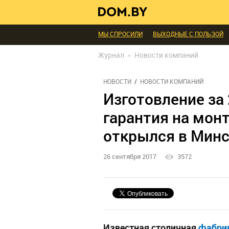
В ГОСТЯХ
ДИАЛОГ
ПРОФИ БЕЛАРУСИ
ИНТЕРЬЕР КАК НА КАРТИНКЕ
ТЕНДЕНЦИ
МЫ СПРОСИЛИ
ВЫХОДНЫЕ С ПОЛЬЗОЙ
БЛАГОУСТРОЙСТВО
ДЕТАЛИ
ПЕРСОН
Журнал
Новости компаний
РЕДАКЦИЯ
ТЕЛЕПРОЕКТЫ
ПОПУЛЯРН
НОВОСТИ
НОВОСТИ КОМПАНИЙ
Изготовление за
гарантия на мон
открылся в Мин
26 сентября 2017
3572
Известная столичная
фабрик