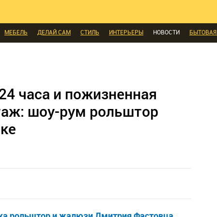
КОМНАТЫ
МАЛОМЕТРАЖКА
ПЕРЕПЛАНИРОВКА
ДАЧА
МЫ ПОС
И
ЭКСПЕРТЫ ГОВОРЯТ
ВЫБОР РЕДАКЦИИ
ВЫБОР ДИЗАЙНЕРА
СК
МЕБЕЛЬ
ДЕЛАЙ САМ
СТИЛЬ
ИНТЕРЬЕРЫ
НОВОСТИ
БЫТОВАЯ
А
ДИЗАЙН
СОЦ-ЖИЛИЩНЫЕ ВОПРОСЫ
СВЕЖАЯ ПРЕССА
КОНСТР
ЫЕ ТОВАРЫ
 24 часа и пожизненная
таж: шоу-рум рольштор
ске
а рольштор и жалюзи Дмитрия Фастовца