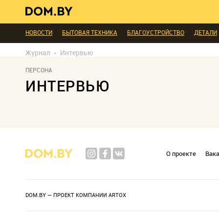
В ГОСТЯХ
ДИАЛОГ
ПРОФИ БЕЛАРУСИ
КОМНАТЫ
МАЛОМ
ЭКСПЕРТЫ ГОВОРЯТ
ВЫБОР РЕДАКЦИИ
ВЫБОР ДИЗАЙНЕРА
НОВОСТИ
БЫТОВАЯ ТЕХНИКА
БЛАГОУСТРОЙСТВО
ДЕТАЛИ
ТЕЛЕПРОЕКТЫ
ПОПУЛЯРНЫЕ ТОВАРЫ
Журнал
Интервью
ПЕРСОНА
ИНТЕРВЬЮ
О проекте
Вак
DOM.BY — ПРОЕКТ КОМПАНИИ
ARTOX