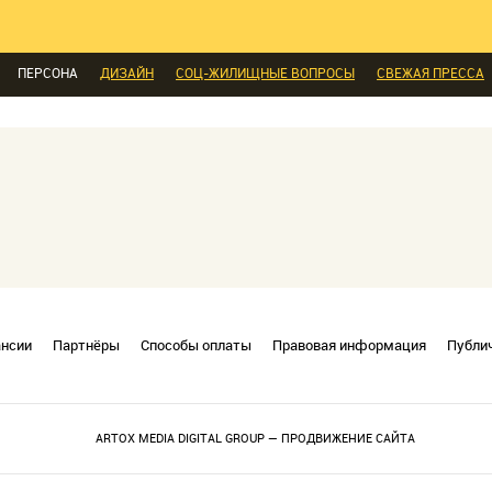
ЕТРАЖКА
ПЕРЕПЛАНИРОВКА
ДАЧА
МЫ ПОСЧИТАЛИ
ИНТЕРЬЕР КА
СКИДКИ И АКЦИИ
МЫ СПРОСИЛИ
ВЫХОДНЫЕ С ПОЛЬЗОЙ
МЕБЕЛЬ
ПЕРСОНА
ДИЗАЙН
СОЦ-ЖИЛИЩНЫЕ ВОПРОСЫ
СВЕЖАЯ ПРЕССА
ансии
Партнёры
Способы оплаты
Правовая информация
Публи
ARTOX MEDIA DIGITAL GROUP — ПРОДВИЖЕНИЕ САЙТА