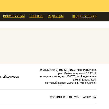
К НА КАРТИНКЕ
ТЕНДЕНЦИИ
ДЕЛАЙ САМ
СТИЛЬ
ИНТЕРЬЕРЫ
КОНСТРУКЦИИ
СОБЫТИЯ
РЕДАКЦИЯ
ВСЕ РУБРИКИ
© 2026 ООО «ДОМ МЕДИА». УНП 191639980,
рег. Мингорисполком 10.12.12
чный договор
юридический адрес: 220070, ул. Радиальная,
дом 11Б, пом. 12-1
почтовый адрес: 220012, г. Минск, а/я 6.
ХОСТИНГ В БЕЛАРУСИ —
ACTIVE.BY