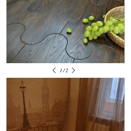
1
/
2