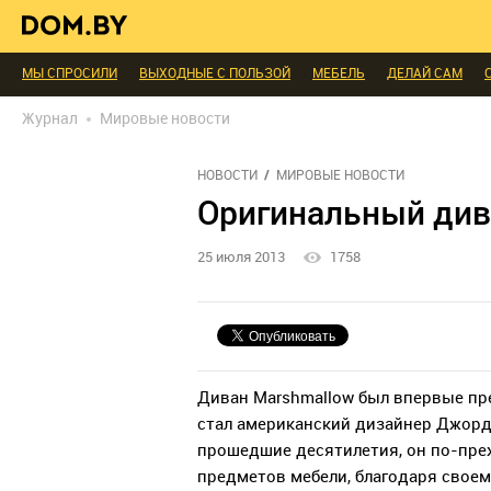
В ГОСТЯХ
ДИАЛОГ
ПРОФИ БЕЛАРУСИ
КОМНАТЫ
МАЛОМЕТРА
ИНТЕРЬЕР КАК НА КАРТИНКЕ
ТЕНДЕНЦИИ
ЭКСПЕРТЫ ГОВОРЯТ
МЫ СПРОСИЛИ
ВЫХОДНЫЕ С ПОЛЬЗОЙ
МЕБЕЛЬ
ДЕЛАЙ САМ
БЛАГОУСТРОЙСТВО
ДЕТАЛИ
ПЕРСОНА
ДИЗАЙН
СОЦ-ЖИЛИЩ
Журнал
Мировые новости
РЕДАКЦИЯ
ТЕЛЕПРОЕКТЫ
ПОПУЛЯРНЫЕ ТОВАРЫ
НОВОСТИ
МИРОВЫЕ НОВОСТИ
Оригинальный див
25 июля 2013
1758
Диван Marshmallow был впервые пред
стал американский дизайнер Джордж
прошедшие десятилетия, он по-пре
предметов мебели, благодаря свое