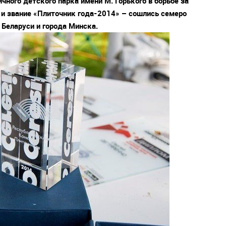
ного детского парка имени М. Горького в борьбе за
й и звание «Плиточник года-2014» – сошлись семеро
 Беларуси и города Минска.