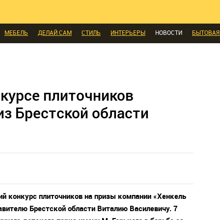
КОМНАТЫ
МАЛОМЕТРАЖКА
ПЕРЕПЛАНИРОВКА
ДАЧА
МЫ ПОС
И
ЭКСПЕРТЫ ГОВОРЯТ
ВЫБОР РЕДАКЦИИ
ВЫБОР ДИЗАЙНЕРА
СК
МЕБЕЛЬ
ДЕЛАЙ САМ
СТИЛЬ
ИНТЕРЬЕРЫ
НОВОСТИ
БЫТОВАЯ
А
ДИЗАЙН
СОЦ-ЖИЛИЩНЫЕ ВОПРОСЫ
СВЕЖАЯ ПРЕССА
КОНСТР
ЫЕ ТОВАРЫ
курсе плиточников
из Брестской области
й конкурс плиточников на призы компании «Хенкель
авителю Брестской области Виталию Василевичу. 7