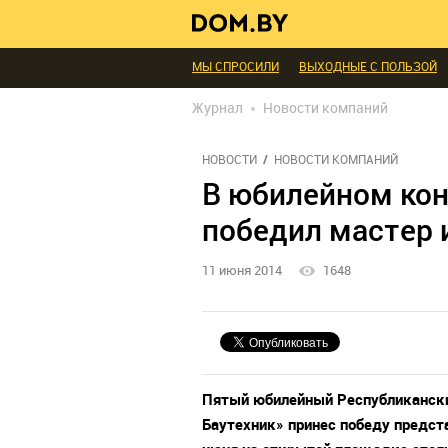
В ГОСТЯХ
ДИАЛОГ
ПРОФИ БЕЛАРУСИ
ИНТЕРЬЕР КАК НА КАРТИНКЕ
ТЕНДЕНЦИ
МЫ СПРОСИЛИ
ВЫХОДНЫЕ С ПОЛЬЗОЙ
БЛАГОУСТРОЙСТВО
ДЕТАЛИ
ПЕРСОН
Журнал
Новости компаний
РЕДАКЦИЯ
ТЕЛЕПРОЕКТЫ
ПОПУЛЯРН
НОВОСТИ
НОВОСТИ КОМПАНИЙ
В юбилейном кон
победил мастер 
11 июня 2014
1648
Пятый юбилейный Республикански
Баутехник» принес победу предст