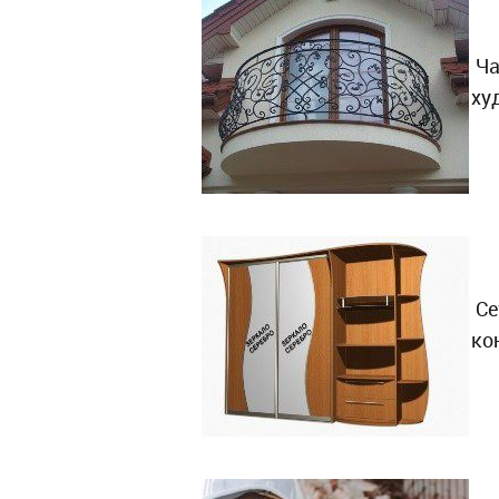
Ча
ху
Се
ко