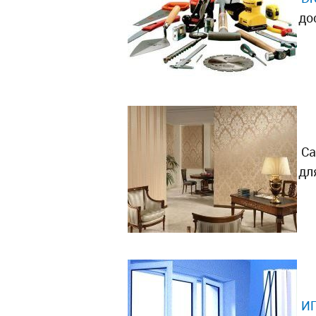
до
Са
дл
ИП