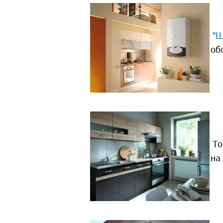
"Ш
об
То
на