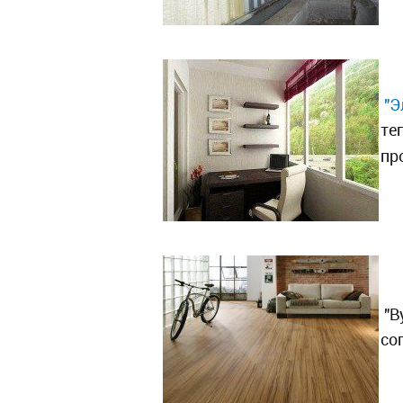
"Э
те
пр
"В
со