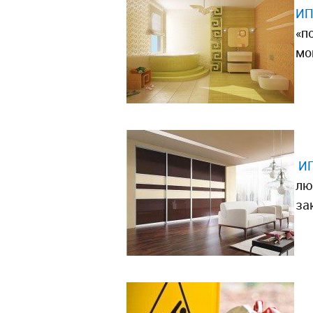
ИП
«п
мо
ИП
лю
за