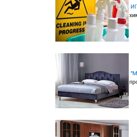
ИП
хи
"М
пр