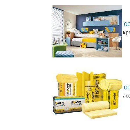
ОО
кр
ОО
ас