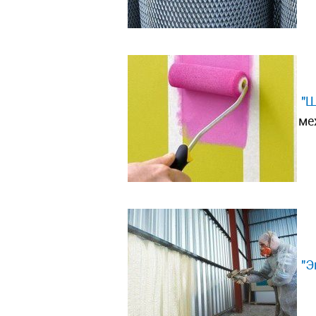
"Ш
ме
"Э