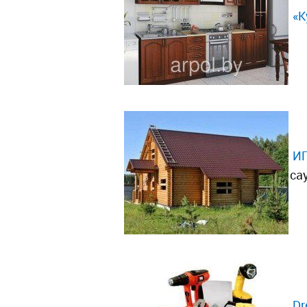
«К
ИП
са
Dr