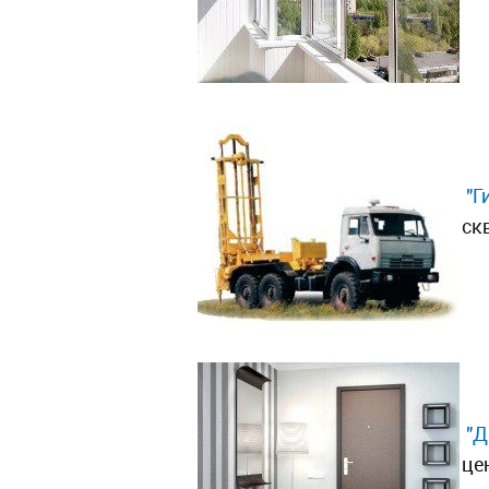
"Г
ск
"Д
це