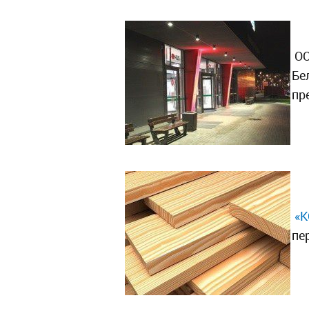
ОО
Бе
пр
«
пе