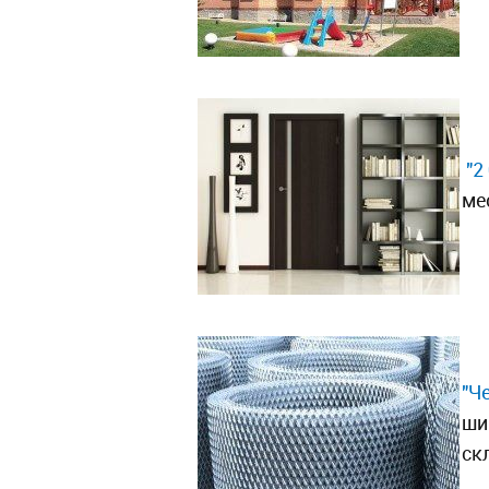
"2
ме
"Ч
ши
ск