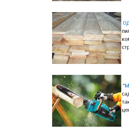
ОД
пи
ко
ст
"М
са
та
це