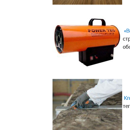
«В
ст
об
Kn
те