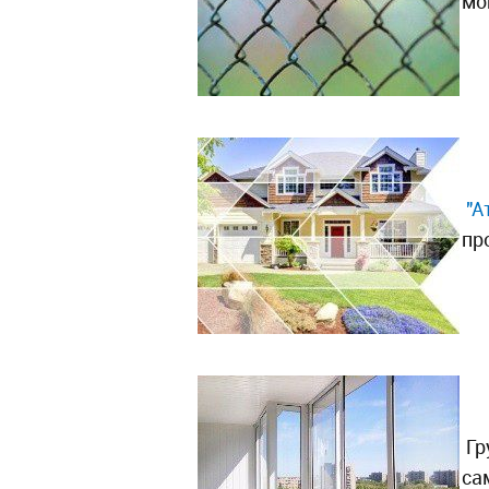
мо
"А
пр
Гр
са