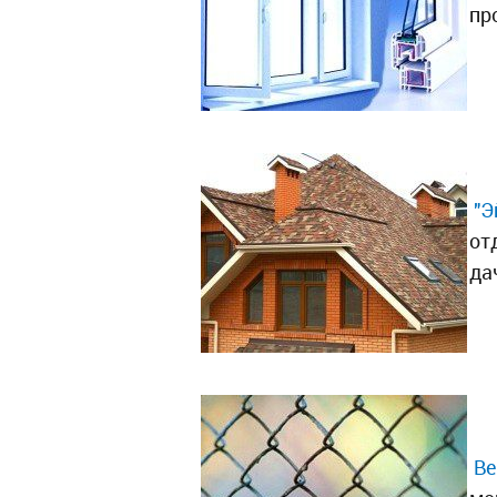
пр
"Э
от
да
Be