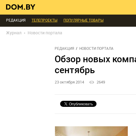
МЫ СПРОСИЛИ
ВЫХОДНЫЕ С ПОЛЬЗОЙ
МЕБЕЛЬ
ДЕЛАЙ САМ
БЛАГОУСТРОЙСТВО
ДЕТАЛИ
ПЕРСОНА
ДИЗАЙН
СОЦ-ЖИЛИЩ
РЕДАКЦИЯ
ТЕЛЕПРОЕКТЫ
ПОПУЛЯРНЫЕ ТОВАРЫ
Журнал
Новости портала
РЕДАКЦИЯ
НОВОСТИ ПОРТАЛА
Обзор новых компа
сентябрь
23 октября 2014
2649