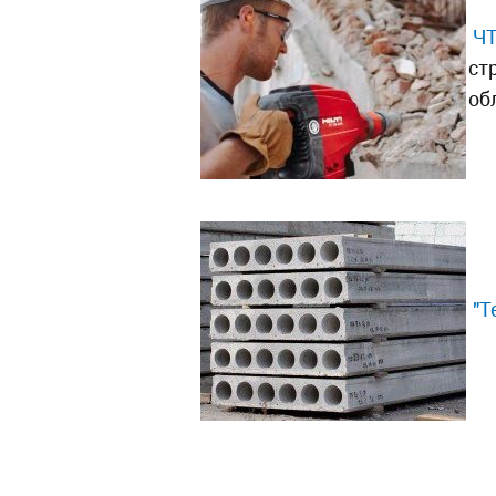
ЧТ
ст
об
"Т