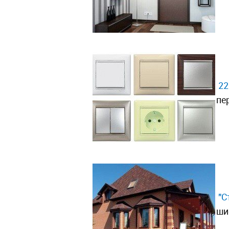
22
пе
"С
ши