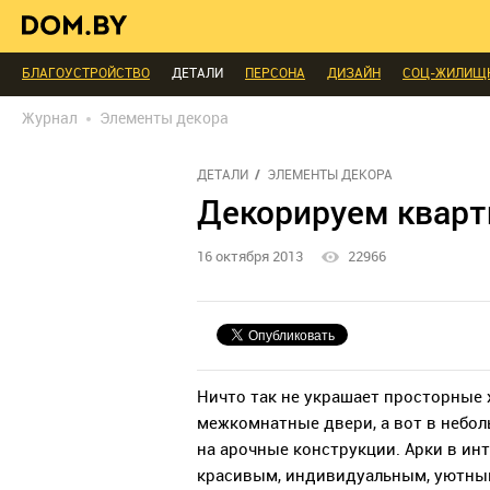
ИНТЕРЬЕР КАК НА КАРТИНКЕ
ТЕНДЕНЦИИ
ЭКСПЕРТЫ ГОВОРЯТ
МЫ СПРОСИЛИ
ВЫХОДНЫЕ С ПОЛЬЗОЙ
МЕБЕЛЬ
ДЕЛАЙ САМ
БЛАГОУСТРОЙСТВО
ДЕТАЛИ
ПЕРСОНА
ДИЗАЙН
СОЦ-ЖИЛИЩ
РЕДАКЦИЯ
ТЕЛЕПРОЕКТЫ
ПОПУЛЯРНЫЕ ТОВАРЫ
Журнал
Элементы декора
ДЕТАЛИ
ЭЛЕМЕНТЫ ДЕКОРА
Декорируем кварт
16 октября 2013
22966
Ничто так не украшает просторные
межкомнатные двери, а вот в небол
на арочные конструкции. Арки в ин
красивым, индивидуальным, уютным