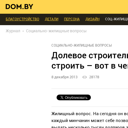
ИНТЕРЬЕР КАК НА КАРТИНКЕ
ТЕНДЕНЦИИ
ЭКСПЕРТЫ ГОВОРЯТ
МЫ СПРОСИЛИ
ВЫХОДНЫЕ С ПОЛЬЗОЙ
МЕБЕЛЬ
ДЕЛАЙ САМ
БЛАГОУСТРОЙСТВО
ДЕТАЛИ
ПЕРСОНА
ДИЗАЙН
СОЦ-ЖИЛИЩ
РЕДАКЦИЯ
ТЕЛЕПРОЕКТЫ
ПОПУЛЯРНЫЕ ТОВАРЫ
Журнал
Социально-жилищные вопросы
СОЦИАЛЬНО-ЖИЛИЩНЫЕ ВОПРОСЫ
Долевое строитель
строить – вот в ч
8 декабря 2013
28178
Жилищный вопрос. На сегодня он вс
каждый минчанин может себе позвол
выдать несколько тысяч долларов 