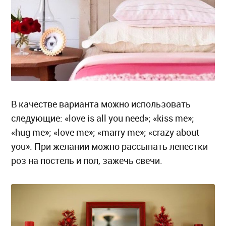
В качестве варианта можно использовать
следующие: «love is all you need»; «kiss me»;
«hug me»; «love me»; «marry me»; «crazy about
you». При желании можно рассыпать лепестки
роз на постель и пол, зажечь свечи.