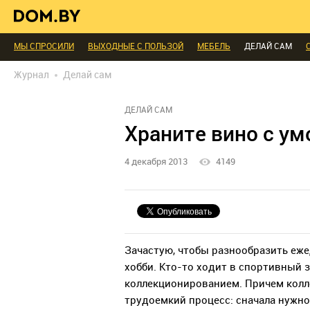
В ГОСТЯХ
ДИАЛОГ
ПРОФИ БЕЛАРУСИ
КОМНАТЫ
МАЛОМЕТРА
ИНТЕРЬЕР КАК НА КАРТИНКЕ
ТЕНДЕНЦИИ
ЭКСПЕРТЫ ГОВОРЯТ
МЫ СПРОСИЛИ
ВЫХОДНЫЕ С ПОЛЬЗОЙ
МЕБЕЛЬ
ДЕЛАЙ САМ
БЛАГОУСТРОЙСТВО
ДЕТАЛИ
ПЕРСОНА
ДИЗАЙН
СОЦ-ЖИЛИЩ
Журнал
Делай сам
РЕДАКЦИЯ
ТЕЛЕПРОЕКТЫ
ПОПУЛЯРНЫЕ ТОВАРЫ
ДЕЛАЙ САМ
Храните вино с у
4 декабря 2013
4149
Зачастую, чтобы разнообразить еже
хобби. Кто-то ходит в спортивный з
коллекционированием. Причем колл
трудоемкий процесс: сначала нужно