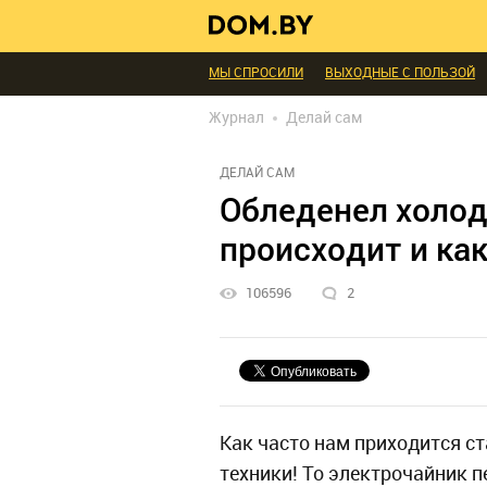
В ГОСТЯХ
ДИАЛОГ
ПРОФИ БЕЛАРУСИ
ИНТЕРЬЕР КАК НА КАРТИНКЕ
ТЕНДЕНЦИ
МЫ СПРОСИЛИ
ВЫХОДНЫЕ С ПОЛЬЗОЙ
БЛАГОУСТРОЙСТВО
ДЕТАЛИ
ПЕРСОН
Журнал
Делай сам
РЕДАКЦИЯ
ТЕЛЕПРОЕКТЫ
ПОПУЛЯРН
ДЕЛАЙ САМ
Обледенел холод
происходит и как
106596
2
Как часто нам приходится с
техники! То электрочайник п