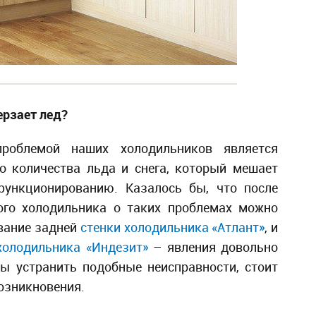
ерзает лед?
роблемой наших холодильников является
о количества льда и снега, который мешает
ункционированию. Казалось бы, что после
гого холодильника о таких проблемах можно
вание задней
стенки холодильника «Атлант»
, и
холодильника «Индезит»
– явления довольно
бы устранить подобные неисправности, стоит
возникновения.