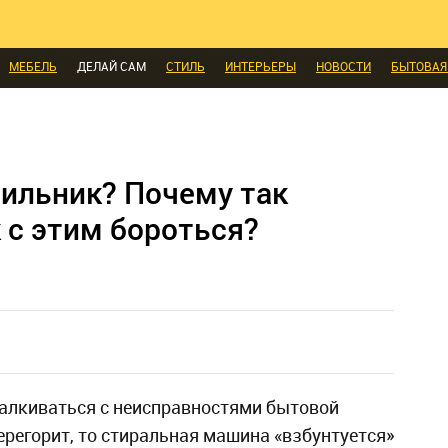
КОМНАТЫ
МАЛОМЕТРАЖКА
ПЕРЕПЛАНИРОВКА
ДАЧА
МЫ ПОС
И
ЭКСПЕРТЫ ГОВОРЯТ
ВЫБОР РЕДАКЦИИ
ВЫБОР ДИЗАЙНЕРА
СК
МЕБЕЛЬ
ДЕЛАЙ САМ
СТИЛЬ
ИНТЕРЬЕРЫ
НОВОСТИ
БЫТОВАЯ
А
ДИЗАЙН
СОЦ-ЖИЛИЩНЫЕ ВОПРОСЫ
СВЕЖАЯ ПРЕССА
КОНСТР
ЫЕ ТОВАРЫ
ильник? Почему так
 с этим бороться?
талкиваться с неисправностями бытовой
ерегорит, то стиральная машина «взбунтуется»