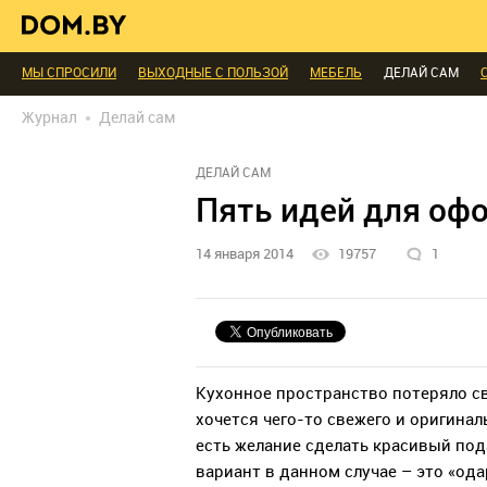
В ГОСТЯХ
ДИАЛОГ
ПРОФИ БЕЛАРУСИ
КОМНАТЫ
МАЛОМЕТРА
ИНТЕРЬЕР КАК НА КАРТИНКЕ
ТЕНДЕНЦИИ
ЭКСПЕРТЫ ГОВОРЯТ
МЫ СПРОСИЛИ
ВЫХОДНЫЕ С ПОЛЬЗОЙ
МЕБЕЛЬ
ДЕЛАЙ САМ
БЛАГОУСТРОЙСТВО
ДЕТАЛИ
ПЕРСОНА
ДИЗАЙН
СОЦ-ЖИЛИЩ
Журнал
Делай сам
РЕДАКЦИЯ
ТЕЛЕПРОЕКТЫ
ПОПУЛЯРНЫЕ ТОВАРЫ
ДЕЛАЙ САМ
Пять идей для офо
14 января 2014
19757
1
Кухонное пространство потеряло св
хочется чего-то свежего и оригинал
есть желание сделать красивый под
вариант в данном случае – это «о