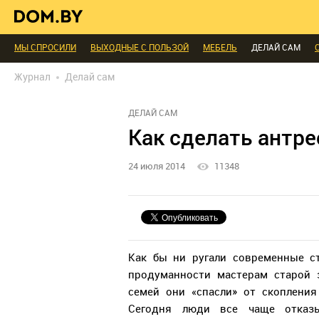
В ГОСТЯХ
ДИАЛОГ
ПРОФИ БЕЛАРУСИ
КОМНАТЫ
МАЛОМЕТРА
ИНТЕРЬЕР КАК НА КАРТИНКЕ
ТЕНДЕНЦИИ
ЭКСПЕРТЫ ГОВОРЯТ
МЫ СПРОСИЛИ
ВЫХОДНЫЕ С ПОЛЬЗОЙ
МЕБЕЛЬ
ДЕЛАЙ САМ
БЛАГОУСТРОЙСТВО
ДЕТАЛИ
ПЕРСОНА
ДИЗАЙН
СОЦ-ЖИЛИЩ
Журнал
Делай сам
РЕДАКЦИЯ
ТЕЛЕПРОЕКТЫ
ПОПУЛЯРНЫЕ ТОВАРЫ
ДЕЛАЙ САМ
Как сделать антре
24 июля 2014
11348
Как бы ни ругали современные с
продуманности мастерам старой з
семей они «спасли» от скопления
Сегодня люди все чаще отказы