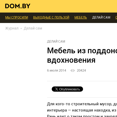
В ГОСТЯХ
ДИАЛОГ
ПРОФИ БЕЛАРУСИ
КОМНАТЫ
МАЛОМЕТРА
ИНТЕРЬЕР КАК НА КАРТИНКЕ
ТЕНДЕНЦИИ
ЭКСПЕРТЫ ГОВОРЯТ
МЫ СПРОСИЛИ
ВЫХОДНЫЕ С ПОЛЬЗОЙ
МЕБЕЛЬ
ДЕЛАЙ САМ
БЛАГОУСТРОЙСТВО
ДЕТАЛИ
ПЕРСОНА
ДИЗАЙН
СОЦ-ЖИЛИЩ
Журнал
Делай сам
РЕДАКЦИЯ
ТЕЛЕПРОЕКТЫ
ПОПУЛЯРНЫЕ ТОВАРЫ
ДЕЛАЙ САМ
Мебель из поддон
вдохновения
6 июля 2014
20424
Для кого-то строительный мусор, д
интерьера — настоящая находка, из
Речь идет о таком простом и зауря