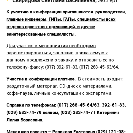
Свиридова Светлана Васильевна,
эксперт.
К участию в конференции приглашаются руководители,
главные инженеры, ГИПы, ГАПы, специалисты всех
отделов проектных организаций, и другие
заинтересованные специалисты.
Для участия в мероприятии необходимо
зарегистрироваться, заполнив, прилагаемую к
данному предложению заявку, и отправить ее по
телефону-факсу: (017) 392-61-83, (017) 268-45-63/64.
Участие в конференции платное.
В стоимость входит:
раздаточный материал, CD-диск с материалами,
кофе-пауза, личные консультации с экспертами.
Справки по телефонам: (017) 268-45-64/63, 392-61-83,
(029) 683-74-79 велком, (033) 383-74-71 Катеринич
Лилия Борисовна.
Менеджер проекта – Репикова Екатерина (029) 121-98-