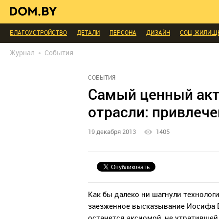
ИНТЕРЬЕР КАК НА КАРТИНКЕ
ТЕНДЕНЦИИ
ЭКСПЕРТЫ ГОВОРЯТ
МЫ СПРОСИЛИ
ВЫХОДНЫЕ С ПОЛЬЗОЙ
МЕБЕЛЬ
ДЕЛАЙ САМ
БЛАГОУСТРОЙСТВО
ДЕТАЛИ
ПЕРСОНА
ДИЗАЙН
СОЦ-ЖИЛИЩ
РЕДАКЦИЯ
ТЕЛЕПРОЕКТЫ
ПОПУЛЯРНЫЕ ТОВАРЫ
Журнал
События
СОБЫТИЯ
Самый ценный акт
отрасли: привлече
19 декабря 2013
1405
Как бы далеко ни шагнули технолог
заезженное высказывание Иосифа В
останется аксиомой, не утратившей