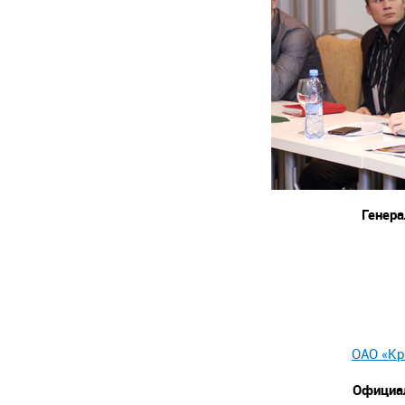
Генер
ОАО «К
Официа