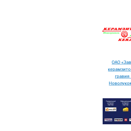
ОАО «За
керамзито
гравия 
Новолуко