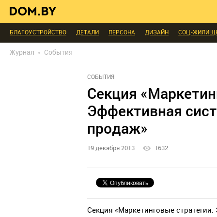
ИНТЕРЬЕР КАК НА КАРТИНКЕ
ТЕНДЕНЦИИ
ЭКСПЕРТЫ ГОВОРЯТ
МЫ СПРОСИЛИ
ВЫХОДНЫЕ С ПОЛЬЗОЙ
МЕБЕЛЬ
ДЕЛАЙ САМ
БЛАГОУСТРОЙСТВО
ДЕТАЛИ
ПЕРСОНА
ДИЗАЙН
СОЦ-ЖИЛИЩ
РЕДАКЦИЯ
ТЕЛЕПРОЕКТЫ
ПОПУЛЯРНЫЕ ТОВАРЫ
Журнал
События
СОБЫТИЯ
Секция «Маркетин
Эффективная сист
продаж»
19 декабря 2013
1632
Секция «Маркетинговые стратегии.