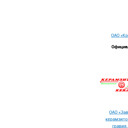
ОАО «К
Официа
ОАО «За
керамзито
гравия 