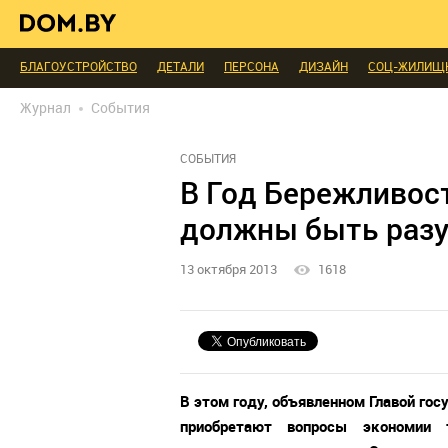
ИНТЕРЬЕР КАК НА КАРТИНКЕ
ТЕНДЕНЦИИ
ЭКСПЕРТЫ ГОВОРЯТ
МЫ СПРОСИЛИ
ВЫХОДНЫЕ С ПОЛЬЗОЙ
МЕБЕЛЬ
ДЕЛАЙ САМ
БЛАГОУСТРОЙСТВО
ДЕТАЛИ
ПЕРСОНА
ДИЗАЙН
СОЦ-ЖИЛИЩ
РЕДАКЦИЯ
ТЕЛЕПРОЕКТЫ
ПОПУЛЯРНЫЕ ТОВАРЫ
Журнал
События
СОБЫТИЯ
В Год Бережливос
должны быть раз
13 октября 2013
1618
В этом году, объявленном Главой го
приобретают вопросы экономии т