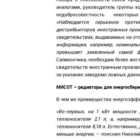
аналогами, руководитель группы к
недобросовестность некотор
«Наблюдается серьезное прот
дистрибьюторов иностранных произ
свидетельствах, выдаваемых на от
информация, например, номиналь
превышает заявленный самой фи
Саливончика, необходим более жес
свидетельств иностранным произв
за указание заведомо ложных данн
МИСОТ – радиаторы для энергосбер
В чем же преимущества энергоэфф
«Во-первых, на 1 кВт мощности 
теплоносителя 2,1 л, а, наприме
теплоносителя 8,18 л. Естественно, 
меньше энергии
, — пояснил Никола