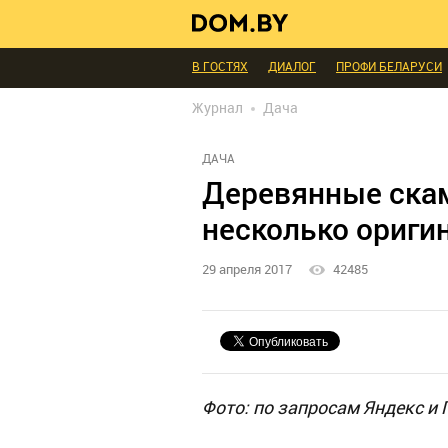
В ГОСТЯХ
ДИАЛОГ
ПРОФИ БЕЛАРУСИ
ИНТЕРЬЕР КАК НА КАРТИНКЕ
ТЕНДЕНЦИ
Журнал
Дача
МЫ СПРОСИЛИ
ВЫХОДНЫЕ С ПОЛЬЗОЙ
БЛАГОУСТРОЙСТВО
ДЕТАЛИ
ПЕРСОН
ДАЧА
РЕДАКЦИЯ
ТЕЛЕПРОЕКТЫ
ПОПУЛЯРН
Деревянные скам
несколько ориги
29 апреля 2017
42485
Фото: по запросам Яндекс и 