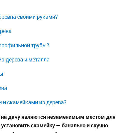
 бревна своими руками?
ерева
 профильной трубы?
из дерева и металла
бы
ева
и и скамейками из дерева?
 и на дачу являются незаменимым местом для
 установить скамейку — банально и скучно.