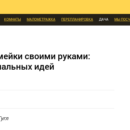
КОМНАТЫ
МАЛОМЕТРАЖКА
ПЕРЕПЛАНИРОВКА
ДАЧА
МЫ ПОС
И
ЭКСПЕРТЫ ГОВОРЯТ
ВЫБОР РЕДАКЦИИ
ВЫБОР ДИЗАЙНЕРА
СК
МЕБЕЛЬ
ДЕЛАЙ САМ
СТИЛЬ
ИНТЕРЬЕРЫ
НОВОСТИ
БЫТОВАЯ
А
ДИЗАЙН
СОЦ-ЖИЛИЩНЫЕ ВОПРОСЫ
СВЕЖАЯ ПРЕССА
КОНСТР
ЫЕ ТОВАРЫ
ейки своими руками:
нальных идей
Гугл