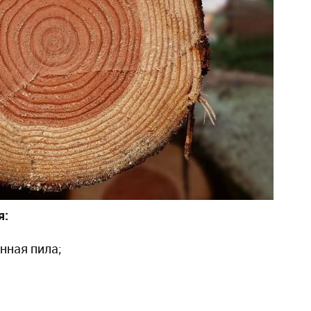
я:
нная пила;