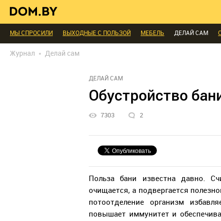
В ГОСТЯХ
ДИАЛОГ
ПРОФИ БЕЛАРУСИ
КОМНАТЫ
МАЛОМЕТРА
ИНТЕРЬЕР КАК НА КАРТИНКЕ
ТЕНДЕНЦИИ
ЭКСПЕРТЫ ГОВОРЯТ
МЫ СПРОСИЛИ
ВЫХОДНЫЕ С ПОЛЬЗОЙ
МЕБЕЛЬ
ДЕЛАЙ САМ
БЛАГОУСТРОЙСТВО
ДЕТАЛИ
ПЕРСОНА
ДИЗАЙН
СОЦ-ЖИЛИЩ
Журнал
Делай сам
РЕДАКЦИЯ
ТЕЛЕПРОЕКТЫ
ПОПУЛЯРНЫЕ ТОВАРЫ
ДЕЛАЙ САМ
Обустройство бани
7303
2
Польза бани известна давно. Сч
очищается, а подвергается полезно
потоотделение организм избавл
повышает иммунитет и обеспечивае