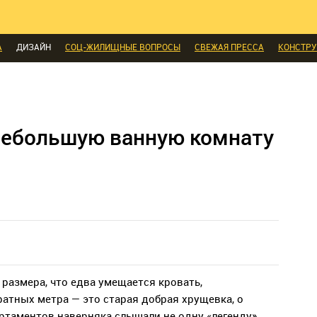
И
ЭКСПЕРТЫ ГОВОРЯТ
ВЫБОР РЕДАКЦИИ
ВЫБОР ДИЗАЙНЕРА
СК
МЕБЕЛЬ
ДЕЛАЙ САМ
СТИЛЬ
ИНТЕРЬЕРЫ
НОВОСТИ
БЫТОВАЯ
А
ДИЗАЙН
СОЦ-ЖИЛИЩНЫЕ ВОПРОСЫ
СВЕЖАЯ ПРЕССА
КОНСТР
ЫЕ ТОВАРЫ
небольшую ванную комнату
 размера, что едва умещается кровать,
ратных метра — это старая добрая хрущевка, о
ртаментов наверняка слышали не одну «легенду».