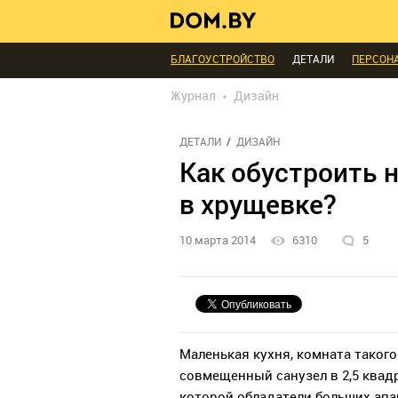
ИНТЕРЬЕР КАК НА КАРТИНКЕ
ТЕНДЕНЦИ
МЫ СПРОСИЛИ
ВЫХОДНЫЕ С ПОЛЬЗОЙ
БЛАГОУСТРОЙСТВО
ДЕТАЛИ
ПЕРСОН
РЕДАКЦИЯ
ТЕЛЕПРОЕКТЫ
ПОПУЛЯРН
Журнал
Дизайн
ДЕТАЛИ
ДИЗАЙН
Как обустроить 
в хрущевке?
10 марта 2014
6310
5
Маленькая кухня, комната такого
совмещенный санузел в 2,5 квад
которой обладатели больших апа