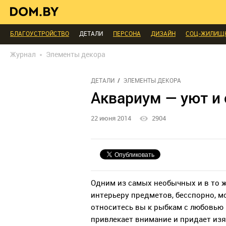
ИНТЕРЬЕР КАК НА КАРТИНКЕ
ТЕНДЕНЦИИ
ЭКСПЕРТЫ ГОВОРЯТ
МЫ СПРОСИЛИ
ВЫХОДНЫЕ С ПОЛЬЗОЙ
МЕБЕЛЬ
ДЕЛАЙ САМ
БЛАГОУСТРОЙСТВО
ДЕТАЛИ
ПЕРСОНА
ДИЗАЙН
СОЦ-ЖИЛИЩ
РЕДАКЦИЯ
ТЕЛЕПРОЕКТЫ
ПОПУЛЯРНЫЕ ТОВАРЫ
Журнал
Элементы декора
ДЕТАЛИ
ЭЛЕМЕНТЫ ДЕКОРА
Аквариум — уют и
22 июня 2014
2904
Одним из самых необычных и в то 
интерьеру предметов, бесспорно, м
относитесь вы к рыбкам с любовью и
привлекает внимание и придает изя