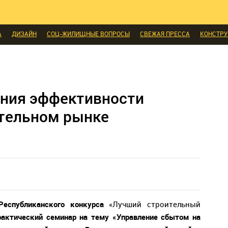
И
ЭКСПЕРТЫ ГОВОРЯТ
ВЫБОР РЕДАКЦИИ
ВЫБОР ДИЗАЙНЕРА
СК
МЕБЕЛЬ
ДЕЛАЙ САМ
СТИЛЬ
ИНТЕРЬЕРЫ
НОВОСТИ
БЫТОВАЯ
А
ДИЗАЙН
СОЦ-ЖИЛИЩНЫЕ ВОПРОСЫ
СВЕЖАЯ ПРЕССА
КОНСТР
ЫЕ ТОВАРЫ
ния эффективности
ительном рынке
Республиканского конкурса
«Лучший строительный
актический семинар на тему «Управление сбытом на