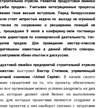
строительной отрасли. Развитие продуктовой линейки
лужбы продаж». Учитывая интеграционные процессы
ваемая тема весьма актуальна. Перед белорусскими
асли стоят непростые задачи по выходу на огромный
 также по сохранению и расширению позиций на
е, прошедшем 9 июля в конференц-зале гостиницы
тели директоров по коммерческой деятельности, топ-
делов продаж. Для проведения мастер-классов
риглашены известные в данной области спикеры.
сматривала обмен опытом и дискуссию.
дуктовой линейки предприятий строительной отрасли
роектов»
Виктор Степанов, управляющий
выступил
инговой компании «
United
Capital
»
. В начале своего
ние слушателей на то, что проекты обязательно
но все организации можно условно разделить на два
ные, которые делают свой бизнес на выполнении
ые, для которых проектами являются создание и
ние проектов у них наоборот связано с затратами