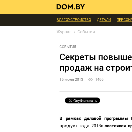
ИНТЕРЬЕР КАК НА КАРТИНКЕ
ТЕНДЕНЦИ
МЫ СПРОСИЛИ
ВЫХОДНЫЕ С ПОЛЬЗОЙ
БЛАГОУСТРОЙСТВО
ДЕТАЛИ
ПЕРСОН
РЕДАКЦИЯ
ТЕЛЕПРОЕКТЫ
ПОПУЛЯРН
Журнал
События
СОБЫТИЯ
Секреты повыше
продаж на стро
15 июля 2013
1466
В рамках деловой программы 
состоялся пр
продукт года-2013»