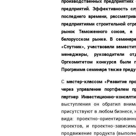
производственных предприятиях 
предприятий. Эффективность с
последнего времени, рассматри
предприятиями строительной отр
рынок Таможенного союза, а
белорусском рынке. В семинар
«Спутник», участвовали замести
менеджеры, руководители от
Оргкомитетом конкурса были п
Программа семинара также преду
мастер-классом «Развитие про
С
через управление портфелем п
партнер Инвестиционно-консалт
выступления он обратил внима
присутствуют в любом бизнесе, 
вида: проектно-ориентирован
проектов, и проектно-зависим
продвижение продукта (выполне