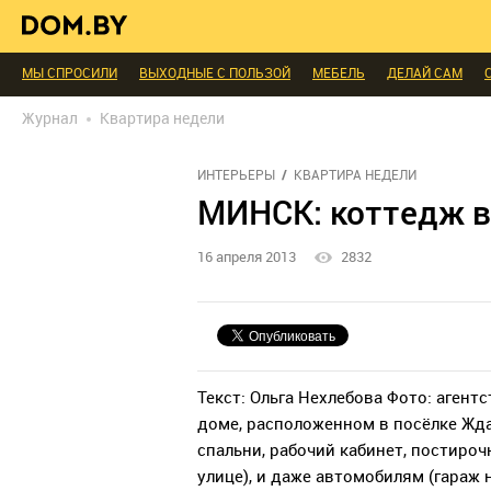
В ГОСТЯХ
ДИАЛОГ
ПРОФИ БЕЛАРУСИ
КОМНАТЫ
МАЛОМЕТРА
ИНТЕРЬЕР КАК НА КАРТИНКЕ
ТЕНДЕНЦИИ
ЭКСПЕРТЫ ГОВОРЯТ
МЫ СПРОСИЛИ
ВЫХОДНЫЕ С ПОЛЬЗОЙ
МЕБЕЛЬ
ДЕЛАЙ САМ
БЛАГОУСТРОЙСТВО
ДЕТАЛИ
ПЕРСОНА
ДИЗАЙН
СОЦ-ЖИЛИЩ
Журнал
Квартира недели
РЕДАКЦИЯ
ТЕЛЕПРОЕКТЫ
ПОПУЛЯРНЫЕ ТОВАРЫ
ИНТЕРЬЕРЫ
КВАРТИРА НЕДЕЛИ
МИНСК: коттедж в
16 апреля 2013
2832
Текст: Ольга Нехлебова Фото: аген
доме, расположенном в посёлке Жда
спальни, рабочий кабинет, постироч
улице), и даже автомобилям (гараж н