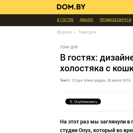
В ГОСТЯХ
ДИАЛОГ
ПРОФИ БЕЛАРУСИ
ИНТЕРЬЕР КАК НА КАРТИНКЕ
ТЕНДЕНЦИ
Журнал
Тема дня
МЫ СПРОСИЛИ
ВЫХОДНЫЕ С ПОЛЬЗОЙ
БЛАГОУСТРОЙСТВО
ДЕТАЛИ
ПЕРСОН
ТЕМА ДНЯ
РЕДАКЦИЯ
ТЕЛЕПРОЕКТЫ
ПОПУЛЯРН
В гостях: дизайн
холостяка с кош
Текст:
Струк Александра, 29 июля 2016
На этот раз мы заглянули в
студии Onyx, который во вр