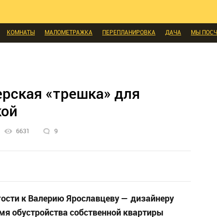
КОМНАТЫ
МАЛОМЕТРАЖКА
ПЕРЕПЛАНИРОВКА
ДАЧА
МЫ ПОС
И
ЭКСПЕРТЫ ГОВОРЯТ
ВЫБОР РЕДАКЦИИ
ВЫБОР ДИЗАЙНЕРА
СК
МЕБЕЛЬ
ДЕЛАЙ САМ
СТИЛЬ
ИНТЕРЬЕРЫ
НОВОСТИ
БЫТОВАЯ
А
ДИЗАЙН
СОЦ-ЖИЛИЩНЫЕ ВОПРОСЫ
СВЕЖАЯ ПРЕССА
КОНСТР
ЫЕ ТОВАРЫ
ерская «трешка» для
кой
6631
9
 гости к Валерию Ярославцеву — дизайнеру
емя обустройства собственной квартиры