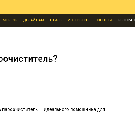
КОМНАТЫ
МАЛОМЕТРАЖКА
ПЕРЕПЛАНИРОВКА
ДАЧА
МЫ ПОС
И
ЭКСПЕРТЫ ГОВОРЯТ
ВЫБОР РЕДАКЦИИ
ВЫБОР ДИЗАЙНЕРА
СК
МЕБЕЛЬ
ДЕЛАЙ САМ
СТИЛЬ
ИНТЕРЬЕРЫ
НОВОСТИ
БЫТОВАЯ
А
ДИЗАЙН
СОЦ-ЖИЛИЩНЫЕ ВОПРОСЫ
СВЕЖАЯ ПРЕССА
КОНСТР
ЫЕ ТОВАРЫ
оочиститель?
ь пароочиститель — идеального помощника для