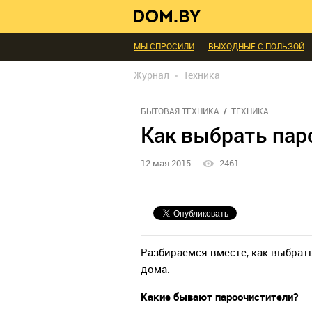
В ГОСТЯХ
ДИАЛОГ
ПРОФИ БЕЛАРУСИ
ИНТЕРЬЕР КАК НА КАРТИНКЕ
ТЕНДЕНЦИ
МЫ СПРОСИЛИ
ВЫХОДНЫЕ С ПОЛЬЗОЙ
БЛАГОУСТРОЙСТВО
ДЕТАЛИ
ПЕРСОН
Журнал
Техника
РЕДАКЦИЯ
ТЕЛЕПРОЕКТЫ
ПОПУЛЯРН
БЫТОВАЯ ТЕХНИКА
ТЕХНИКА
Как выбрать пар
12 мая 2015
2461
Разбираемся вместе, как выбрат
дома.
Какие бывают пароочистители?