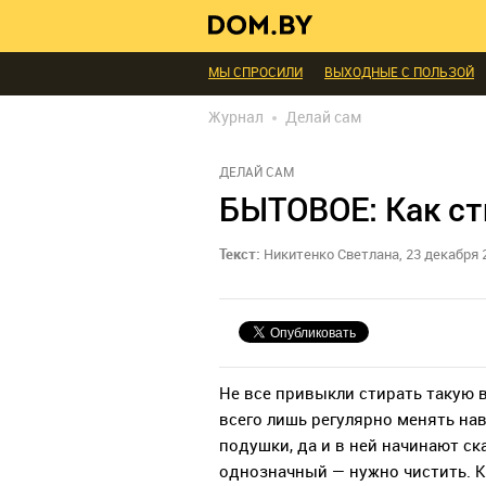
В ГОСТЯХ
ДИАЛОГ
ПРОФИ БЕЛАРУСИ
ИНТЕРЬЕР КАК НА КАРТИНКЕ
ТЕНДЕНЦИ
МЫ СПРОСИЛИ
ВЫХОДНЫЕ С ПОЛЬЗОЙ
БЛАГОУСТРОЙСТВО
ДЕТАЛИ
ПЕРСОН
Журнал
Делай сам
РЕДАКЦИЯ
ТЕЛЕПРОЕКТЫ
ПОПУЛЯРН
ДЕЛАЙ САМ
БЫТОВОЕ: Как ст
Текст:
Никитенко Светлана, 23 декабря 
Не все привыкли стирать такую 
всего лишь регулярно менять нав
подушки, да и в ней начинают с
однозначный — нужно чистить. К