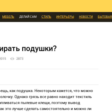
КОМНАТЫ
МАЛОМЕТРАЖКА
ПЕРЕПЛАНИРОВКА
ДАЧА
МЫ ПОС
И
ЭКСПЕРТЫ ГОВОРЯТ
ВЫБОР РЕДАКЦИИ
ВЫБОР ДИЗАЙНЕРА
СК
МЕБЕЛЬ
ДЕЛАЙ САМ
СТИЛЬ
ИНТЕРЬЕРЫ
НОВОСТИ
БЫТОВАЯ
А
ДИЗАЙН
СОЦ-ЖИЛИЩНЫЕ ВОПРОСЫ
СВЕЖАЯ ПРЕССА
КОНСТР
ЫЕ ТОВАРЫ
ирать подушки?
2015
2873
вещь, как подушка. Некоторым кажется, что можно
олочку. Однако грязь все равно находит текстиль
капливаться пылевые клещи, поэтому вывод
ак это лучше сделать самостоятельно и можно ли