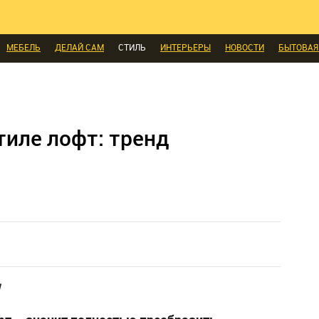
КОМНАТЫ
МАЛОМЕТРАЖКА
ПЕРЕПЛАНИРОВКА
ДАЧА
МЫ ПОС
И
ЭКСПЕРТЫ ГОВОРЯТ
ВЫБОР РЕДАКЦИИ
ВЫБОР ДИЗАЙНЕРА
СК
МЕБЕЛЬ
ДЕЛАЙ САМ
СТИЛЬ
ИНТЕРЬЕРЫ
НОВОСТИ
БЫТОВАЯ
А
ДИЗАЙН
СОЦ-ЖИЛИЩНЫЕ ВОПРОСЫ
СВЕЖАЯ ПРЕССА
КОНСТР
ЫЕ ТОВАРЫ
тиле лофт: тренд
л