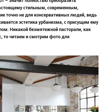
фт – значит полностью преобразить
настоящему стильным, современным,
е точно не для консервативных людей, ведь
живается эстетика урбанизма, с присущим ему
лом. Никакой безмятежной пасторали, как
ас, то читаем и смотрим фото для