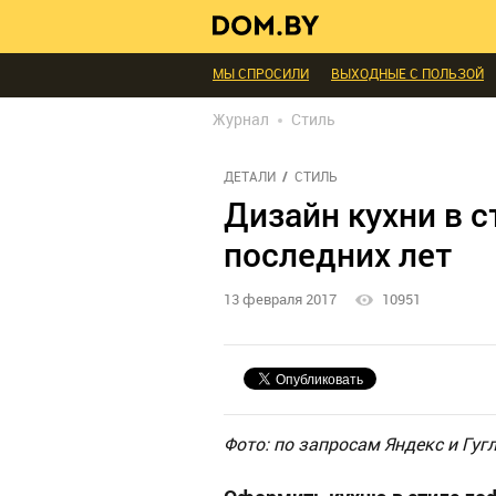
В ГОСТЯХ
ДИАЛОГ
ПРОФИ БЕЛАРУСИ
ИНТЕРЬЕР КАК НА КАРТИНКЕ
ТЕНДЕНЦИ
МЫ СПРОСИЛИ
ВЫХОДНЫЕ С ПОЛЬЗОЙ
БЛАГОУСТРОЙСТВО
ДЕТАЛИ
ПЕРСОН
Журнал
Стиль
РЕДАКЦИЯ
ТЕЛЕПРОЕКТЫ
ПОПУЛЯРН
ДЕТАЛИ
СТИЛЬ
Дизайн кухни в с
последних лет
13 февраля 2017
10951
Фото: по запросам Яндекс и Гуг