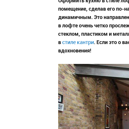
Оформить кухню в стиле ло
помещение, сделав его по-
динамичным. Это направлени
в лофте очень четко просле
стеклом, пластиком и метал
в
. Если это о в
стиле кантри
вдохновения!