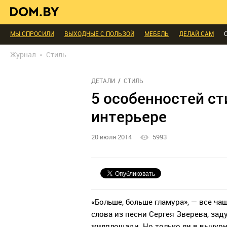
В ГОСТЯХ
ДИАЛОГ
ПРОФИ БЕЛАРУСИ
КОМНАТЫ
МАЛОМЕТРА
ИНТЕРЬЕР КАК НА КАРТИНКЕ
ТЕНДЕНЦИИ
ЭКСПЕРТЫ ГОВОРЯТ
МЫ СПРОСИЛИ
ВЫХОДНЫЕ С ПОЛЬЗОЙ
МЕБЕЛЬ
ДЕЛАЙ САМ
БЛАГОУСТРОЙСТВО
ДЕТАЛИ
ПЕРСОНА
ДИЗАЙН
СОЦ-ЖИЛИЩ
Журнал
Стиль
РЕДАКЦИЯ
ТЕЛЕПРОЕКТЫ
ПОПУЛЯРНЫЕ ТОВАРЫ
ДЕТАЛИ
СТИЛЬ
5 особенностей ст
интерьере
20 июля 2014
5993
«Больше, больше гламура», — все ч
слова из песни Сергея Зверева, за
жилплощади. Но только ли в вычурн