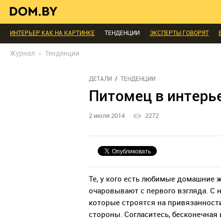
В ГОСТЯХ
ДИАЛОГ
ПРОФИ БЕЛАРУСИ
КОМНАТЫ
МАЛОМЕТРА
ИНТЕРЬЕР КАК НА КАРТИНКЕ
ТЕНДЕНЦИИ
ЭКСПЕРТЫ ГОВОРЯТ
МЫ СПРОСИЛИ
ВЫХОДНЫЕ С ПОЛЬЗОЙ
МЕБЕЛЬ
ДЕЛАЙ САМ
Журнал
Тенденции
БЛАГОУСТРОЙСТВО
ДЕТАЛИ
ПЕРСОНА
ДИЗАЙН
СОЦ-ЖИЛИЩ
РЕДАКЦИЯ
ТЕЛЕПРОЕКТЫ
ПОПУЛЯРНЫЕ ТОВАРЫ
ДЕТАЛИ
ТЕНДЕНЦИИ
Питомец в интерье
2 июля 2014
2272
Те, у кого есть любимые домашние 
очаровывают с первого взгляда. С
которые строятся на привязанност
стороны. Согласитесь, бесконечная 