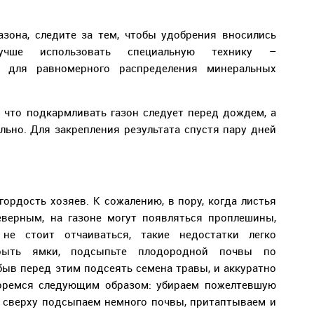
азона, следите за тем, чтобы удобрения вносились
учше использовать специальную технику –
у для равномерного распределения минеральных
, что подкармливать газон следует перед дождем, а
льно. Для закрепления результата спустя пару дней
ордость хозяев. К сожалению, в пору, когда листья
еверным, на газоне могут появляться проплешины,
не стоит отчаиваться, такие недостатки легко
крыть ямки, подсыпьте плодородной почвы по
быв перед этим подсеять семена травы, и аккуратно
оремся следующим образом: убираем пожелтевшую
и сверху подсыпаем немного почвы, притаптываем и