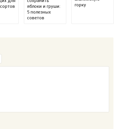
щих для
сохранить
горку
 сортов
яблоки и груши:
5 полезных
советов