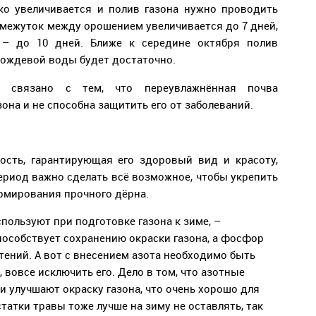
ко увеличивается и полив газона нужно проводить
омежуток между орошением увеличивается до 7 дней,
 – до 10 дней. Ближе к середине октября полив
 дождевой воды будет достаточно.
я связано с тем, что переувлажнённая почва
она и не способна защитить его от заболеваний.
ость, гарантирующая его здоровый вид и красоту,
ериод важно сделать всё возможное, чтобы укрепить
рмирования прочного дёрна.
пользуют при подготовке газона к зиме, –
особствует сохранению окраски газона, а фосфор
тений. А вот с внесением азота необходимо быть
, вовсе исключить его. Дело в том, что азотные
и улучшают окраску газона, что очень хорошо для
статки травы тоже лучше на зиму не оставлять, так