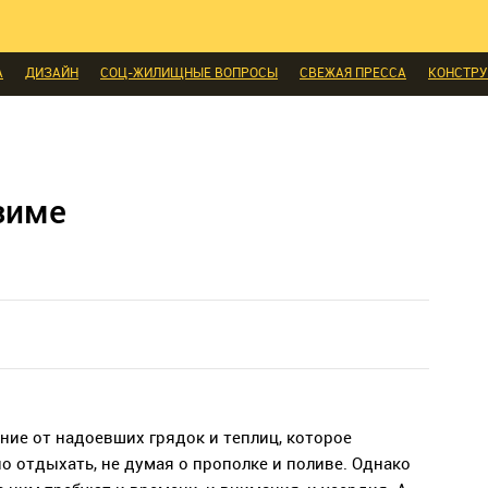
И
ЭКСПЕРТЫ ГОВОРЯТ
ВЫБОР РЕДАКЦИИ
ВЫБОР ДИЗАЙНЕРА
СК
МЕБЕЛЬ
ДЕЛАЙ САМ
СТИЛЬ
ИНТЕРЬЕРЫ
НОВОСТИ
БЫТОВАЯ
А
ДИЗАЙН
СОЦ-ЖИЛИЩНЫЕ ВОПРОСЫ
СВЕЖАЯ ПРЕССА
КОНСТР
ЫЕ ТОВАРЫ
зиме
ение от надоевших грядок и теплиц, которое
о отдыхать, не думая о прополке и поливе. Однако