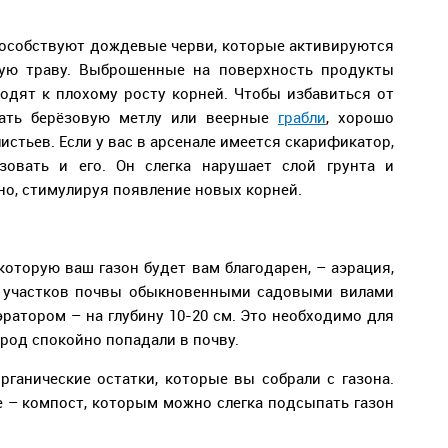
пособствуют дождевые черви, которые активируются
ую траву. Выброшенные на поверхность продукты
одят к плохому росту корней. Чтобы избавиться от
вать берёзовую метлу или веерные
грабли
, хорошо
стьев. Если у вас в арсенале имеется скарификатор,
овать и его. Он слегка нарушает слой грунта и
о, стимулируя появление новых корней.
которую ваш газон будет вам благодарен, – аэрация,
 участков почвы обыкновенными садовыми вилами
ратором – на глубину 10-20 см. Это необходимо для
ород спокойно попадали в почву.
рганические остатки, которые вы собрали с газона.
е – компост, которым можно слегка подсыпать газон