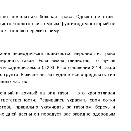
инает появляться больная трава. Однако не стоит
янистое полотно системным фунгицидом, который не
ожет хорошо пережить зиму.
азоне периодически появляются неровности, трава
чировать газон. Если земля глинистая, то лучше
 и садовой земли (5:2:3). В соотношении 2:4:4 такой
о грунта. Если же вы затрудняетесь определить тип
авных частях.
женный и сочный на вид газон – это кропотливая
тветственности. Решившись украсить свои сотки
отовы правильно ухаживать за газоном, беречь и
лых дней весны он порадует вас завидно здоровым