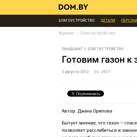
ИНТЕРЬЕР КАК НА КАРТИНКЕ
ТЕНДЕНЦИ
МЫ СПРОСИЛИ
ВЫХОДНЫЕ С ПОЛЬЗОЙ
БЛАГОУСТРОЙСТВО
ДЕТАЛИ
ПЕРСОН
РЕДАКЦИЯ
ТЕЛЕПРОЕКТЫ
ПОПУЛЯРН
Журнал
Благоустройство
ЛАНДШАФТ
БЛАГОУСТРОЙСТВО
Готовим газон к 
3 августа 2012
2517
Автор: Диана Орипова
Бытует мнение, что газон – спас
позволяет расслабиться и законн