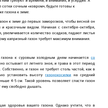
а ним требуют и времени, и внимания, и усердия. А
е сотки сочным «ковром», будьте готовы к
е газона к зиме.
газон к зиме до первых заморозков, чтобы весной он
 и красочным видом. Начиная с сентября-октября,
, увеличивается количество осадков, падают листья
отому капризный газон требует максимум внимания.
е газона к суровым холодным дням начинается
со
но остывает от летнего зноя, и трава в этот период
 Собственно, и газон не требует столь частой, как в
льно установить высоту
газонокосилки
на средний
ньше 4-5 см. Такой уровень позволяет спасти газон
т ему свободно дышать.
ая здоровья вашего газона. Однако учтите, что в