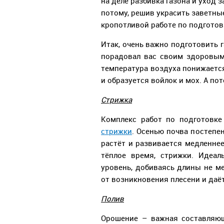
на деле разбивка газона и уход з
потому, решив украсить заветны
кропотливой работе по подготовк
Итак, очень важно подготовить 
порадовал вас своим здоровым
температура воздуха понижается
и образуется войлок и мох. А п
Стрижка
Комплекс работ по подготовк
стрижки
. Осенью почва постепен
растёт и развивается медленнее.
тёплое время, стрижки. Идеа
уровень, добиваясь длины не ме
от возникновения плесени и даё
Полив
Орошение – важная составляющ