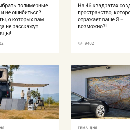
ыбрать полимерные
На 46 квадратах соз
 и не ошибиться?
пространство, котор
ты, о которых вам
отражает ваше Я –
да не расскажут
возможно?!
вцы!
22
9402
НЯ
ТЕМА ДНЯ