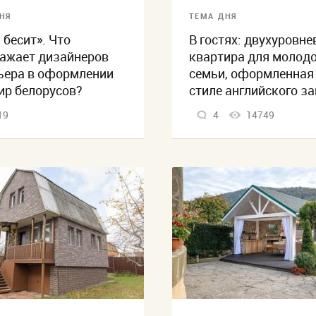
НЯ
ТЕМА ДНЯ
 бесит». Что
В гостях: двухуровне
ажает дизайнеров
квартира для молод
ьера в оформлении
семьи, оформленная
ир белорусов?
стиле английского з
19
4
14749