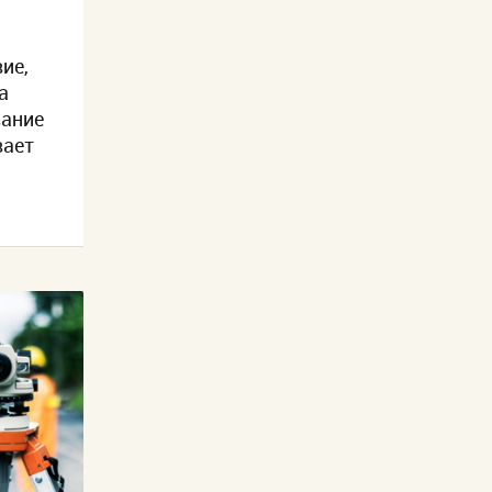
ие,
а
вание
вает