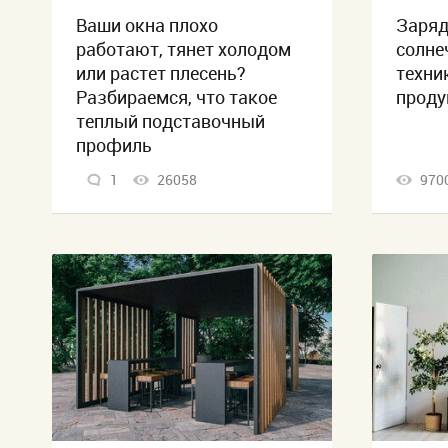
Ваши окна плохо
Заряд
работают, тянет холодом
солне
или растет плесень?
техни
Разбираемся, что такое
проду
теплый подставочный
профиль
1
26058
970