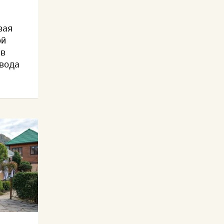
вая
ой
 в
авода