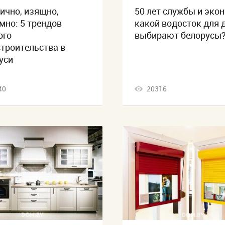
ично, изящно,
50 лет службы и эко
мно: 5 трендов
какой водосток для 
ого
выбирают белорусы
троительства в
уси
40
20316