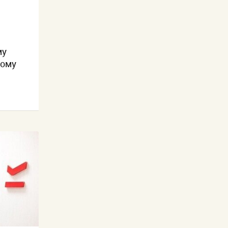
му
дому