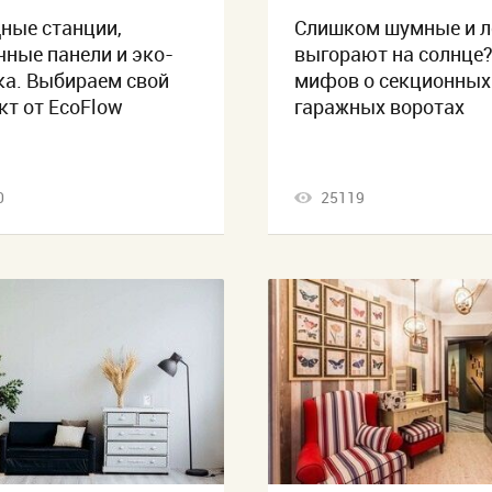
ные станции,
Слишком шумные и л
чные панели и эко-
выгорают на солнце?
ка. Выбираем свой
мифов о секционных
кт от EcoFlow
гаражных воротах
0
25119