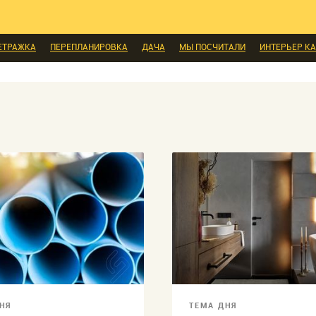
ЕТРАЖКА
ПЕРЕПЛАНИРОВКА
ДАЧА
МЫ ПОСЧИТАЛИ
ИНТЕРЬЕР КА
СКИДКИ И АКЦИИ
МЫ СПРОСИЛИ
ВЫХОДНЫЕ С ПОЛЬЗОЙ
МЕБЕЛЬ
ПЕРСОНА
ДИЗАЙН
СОЦ-ЖИЛИЩНЫЕ ВОПРОСЫ
СВЕЖАЯ ПРЕССА
НЯ
ТЕМА ДНЯ