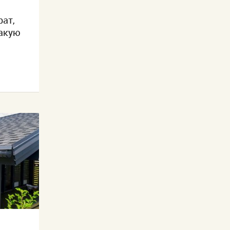
рат,
какую