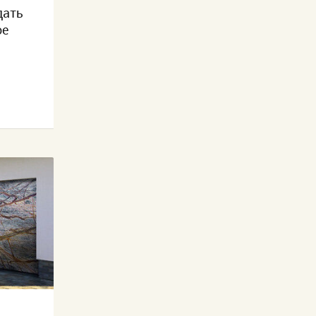
дать
ое