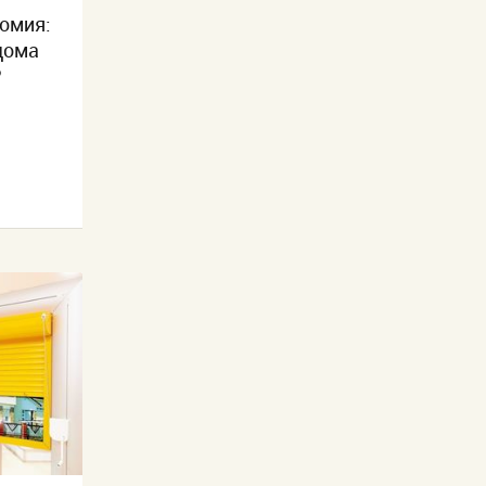
номия:
дома
?