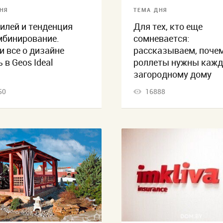
НЯ
ТЕМА ДНЯ
тилей и тенденция
Для тех, кто еще
мбинирование.
сомневается:
и все о дизайне
рассказываем, поче
 в Geos Ideal
роллеты нужны каж
загородному дому
50
16888