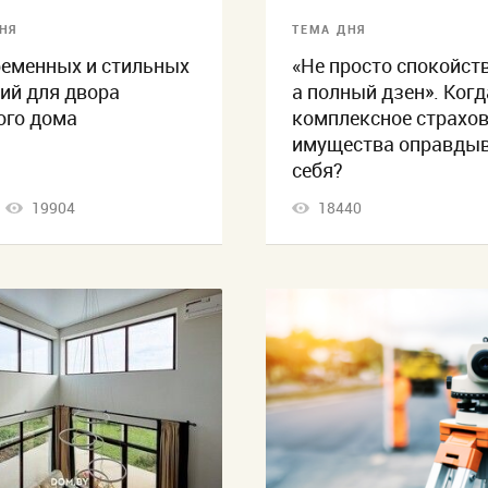
НЯ
ТЕМА ДНЯ
ременных и стильных
«Не просто спокойств
ий для двора
а полный дзен». Когд
ого дома
комплексное страхо
имущества оправды
себя?
19904
18440