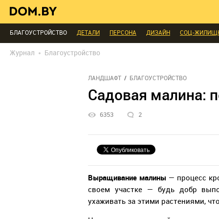
ИНТЕРЬЕР КАК НА КАРТИНКЕ
ТЕНДЕНЦИИ
ЭКСПЕРТЫ ГОВОРЯТ
МЫ СПРОСИЛИ
ВЫХОДНЫЕ С ПОЛЬЗОЙ
МЕБЕЛЬ
ДЕЛАЙ САМ
БЛАГОУСТРОЙСТВО
ДЕТАЛИ
ПЕРСОНА
ДИЗАЙН
СОЦ-ЖИЛИЩ
РЕДАКЦИЯ
ТЕЛЕПРОЕКТЫ
ПОПУЛЯРНЫЕ ТОВАРЫ
Журнал
Благоустройство
ЛАНДШАФТ
БЛАГОУСТРОЙСТВО
Садовая малина: п
6353
2
Выращивание малины
—
процесс кр
своем участке — будь добр выпо
ухаживать за этими растениями, чт