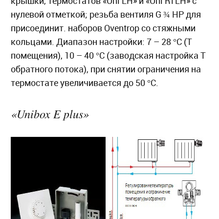
крышки, термостатов «Uni LH» и «Uni RTLH» с
нулевой отметкой; резьба вентиля G ¾ НР для
присоединит. наборов Oventrop со стяжными
кольцами. Диапазон настройки: 7 – 28 °C (T
помещения), 10 – 40 °C (заводская настройка T
обратного потока), при снятии ограничения на
термостате увеличивается до 50 °C.
«Unibox E plus»