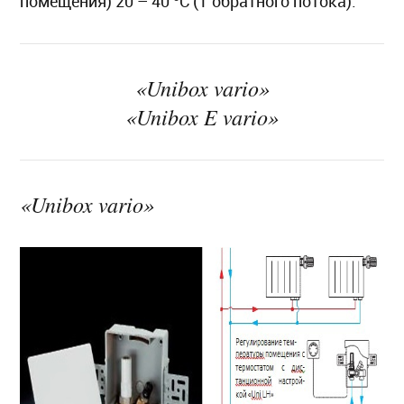
помещения) 20 – 40 °C (T обратного потока).
«Unibox vario»
«Unibox E vario»
«Unibox vario»