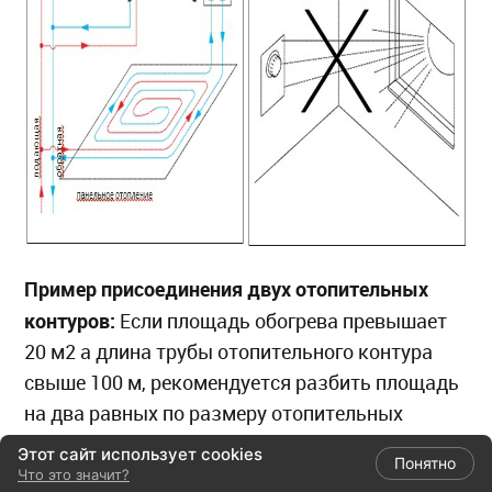
Пример присоединения двух отопительных
контуров:
Если площадь обогрева превышает
20 м2 а длина трубы отопительного контура
свыше 100 м, рекомендуется разбить площадь
на два равных по размеру отопительных
контура и присоединить к «Unibox». Это
Этот сайт использует cookies
Понятно
возможно с помощью h-образного
Что это значит?