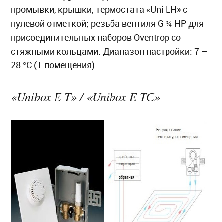
промывки, крышки, термостата «Uni LH» с
нулевой отметкой; резьба вентиля G ¾ НР для
присоединительных наборов Oventrop со
стяжными кольцами. Диапазон настройки: 7 –
28 °C (T помещения).
«Unibox E T» / «Unibox E TС»