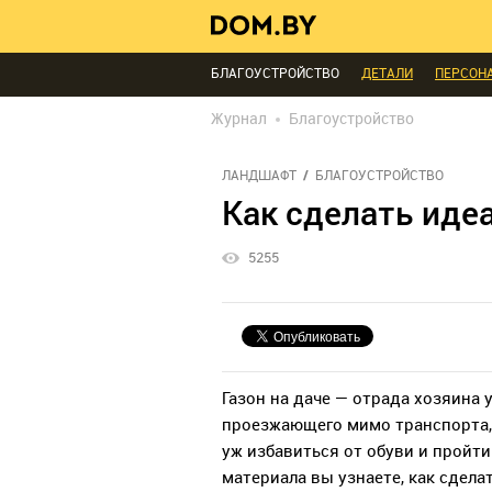
ИНТЕРЬЕР КАК НА КАРТИНКЕ
ТЕНДЕНЦИ
МЫ СПРОСИЛИ
ВЫХОДНЫЕ С ПОЛЬЗОЙ
БЛАГОУСТРОЙСТВО
ДЕТАЛИ
ПЕРСОН
РЕДАКЦИЯ
ТЕЛЕПРОЕКТЫ
ПОПУЛЯРН
Журнал
Благоустройство
ЛАНДШАФТ
БЛАГОУСТРОЙСТВО
Как сделать иде
5255
Газон на даче — отрада хозяина 
проезжающего мимо транспорта,
уж избавиться от обуви и пройти
материала вы узнаете, как сдела