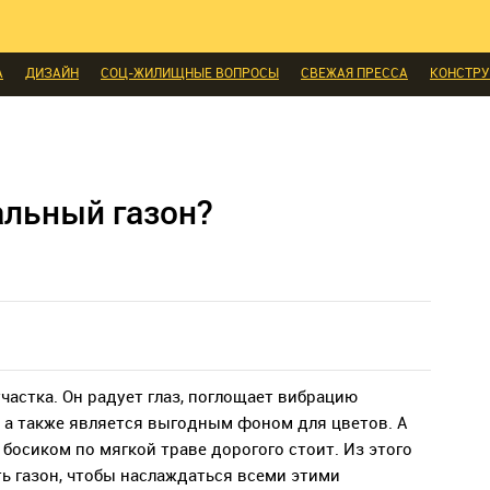
И
ЭКСПЕРТЫ ГОВОРЯТ
ВЫБОР РЕДАКЦИИ
ВЫБОР ДИЗАЙНЕРА
СК
МЕБЕЛЬ
ДЕЛАЙ САМ
СТИЛЬ
ИНТЕРЬЕРЫ
НОВОСТИ
БЫТОВАЯ
А
ДИЗАЙН
СОЦ-ЖИЛИЩНЫЕ ВОПРОСЫ
СВЕЖАЯ ПРЕССА
КОНСТР
ЫЕ ТОВАРЫ
альный газон?
участка. Он радует глаз, поглощает вибрацию
 а также является выгодным фоном для цветов. А
 босиком по мягкой траве дорогого стоит. Из этого
ть газон, чтобы наслаждаться всеми этими